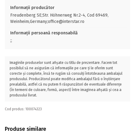
Informații producător
Freudenberg SE;Str. Höhnerweg Nr.2-4, Cod 69469,
Weinheim,Germany;office@interstar.ro
Informații persoană responsabilă
;;
Imaginile produselor sunt afișate cu titlu de prezentare. Facem tot
posibilul să ne asigurăm că informațiile pe care ți le oferim sunt
corecte și complete, însă te rugăm să consulți întotdeauna ambalajul
produsului. Producătorul poate modifica ambalajul fără o înștiințare
prealabilă, astfel că nu putem fi răspunzători de eventuale diferențe
(în termeni de culoare, formă, aspect) între imaginea afișată și cea a
produsului livrat.
Cod produs: 100074323
Produse similare