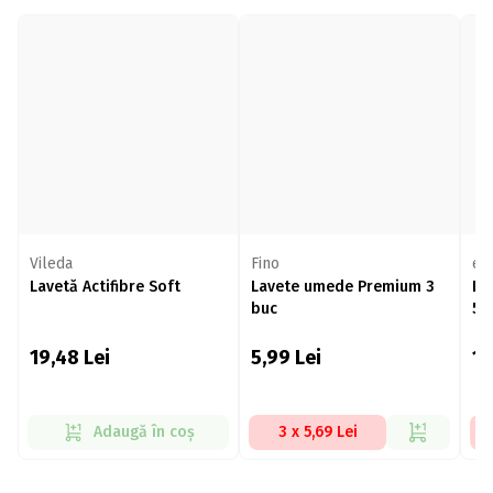
Vileda
Fino
ep
Lavetă Actifibre Soft
Lavete umede Premium 3
La
buc
5b
19,48
Lei
5,99
Lei
1
Adaugă în coș
3 x 5,69 Lei