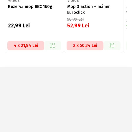
Vileda
Vileda
Vi
Rezervă mop BBC 160g
Mop 3 action + mâner
Se
Euroclick
wr
58,99
Lei
30
22,99
Lei
52,99
Lei
1
4 x 21,84 Lei
2 x 50,34 Lei