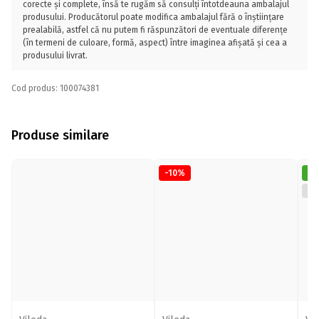
corecte și complete, însă te rugăm să consulți întotdeauna ambalajul
produsului. Producătorul poate modifica ambalajul fără o înștiințare
prealabilă, astfel că nu putem fi răspunzători de eventuale diferențe
(în termeni de culoare, formă, aspect) între imaginea afișată și cea a
produsului livrat.
Cod produs: 100074381
Produse similare
-10%
WO
la