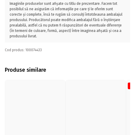
Imaginile produselor sunt afișate cu titlu de prezentare. Facem tot
posibilul să ne asigurăm că informațiile pe care ți le oferim sunt
corecte și complete, însă te rugăm să consulți întotdeauna ambalajul
produsului. Producătorul poate modifica ambalajul fără o înștiințare
prealabilă, astfel că nu putem fi răspunzători de eventuale diferențe
(în termeni de culoare, formă, aspect) între imaginea afișată și cea a
produsului livrat.
Cod produs: 100074433
Produse similare
-1