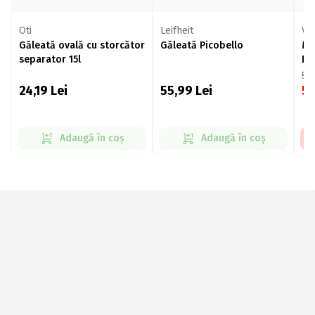
Oti
Leifheit
Vi
Găleată ovală cu storcător
Găleată Picobello
Mo
separator 15l
Eu
58
24,19
Lei
55,99
Lei
5
Adaugă în coș
Adaugă în coș