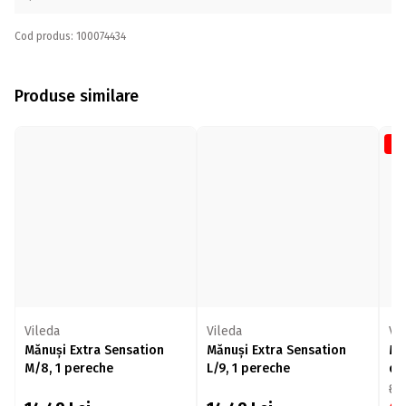
Cod produs: 100074434
Produse similare
-1
Vileda
Vileda
Vi
Mănuși Extra Sensation
Mănuși Extra Sensation
Mă
M/8, 1 pereche
L/9, 1 pereche
di
81