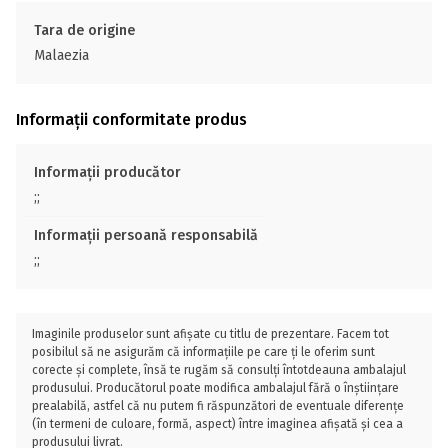
Tara de origine
Malaezia
Informații conformitate produs
Informații producător
;;
Informații persoană responsabilă
;;
Imaginile produselor sunt afișate cu titlu de prezentare. Facem tot
posibilul să ne asigurăm că informațiile pe care ți le oferim sunt
corecte și complete, însă te rugăm să consulți întotdeauna ambalajul
produsului. Producătorul poate modifica ambalajul fără o înștiințare
prealabilă, astfel că nu putem fi răspunzători de eventuale diferențe
(în termeni de culoare, formă, aspect) între imaginea afișată și cea a
produsului livrat.