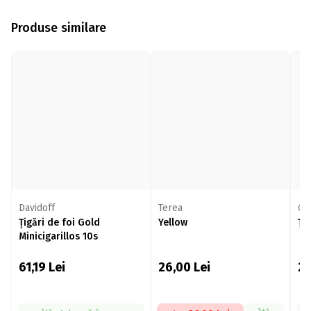
Produse similare
Davidoff
Terea
Ca
Țigări de foi Gold
Yellow
Țig
Minicigarillos 10s
61,19
Lei
26,00
Lei
2