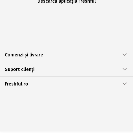
Descarcă aplicația Freshful
Comenzi și livrare
Suport clienți
Freshful.ro