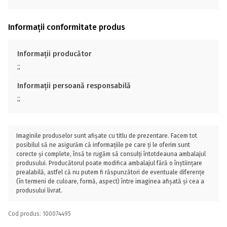
Informații conformitate produs
Informații producător
;;
Informații persoană responsabilă
;;
Imaginile produselor sunt afișate cu titlu de prezentare. Facem tot
posibilul să ne asigurăm că informațiile pe care ți le oferim sunt
corecte și complete, însă te rugăm să consulți întotdeauna ambalajul
produsului. Producătorul poate modifica ambalajul fără o înștiințare
prealabilă, astfel că nu putem fi răspunzători de eventuale diferențe
(în termeni de culoare, formă, aspect) între imaginea afișată și cea a
produsului livrat.
Cod produs: 100074495