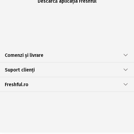
Descarcă aplicația Freshful
Comenzi și livrare
Suport clienți
Freshful.ro