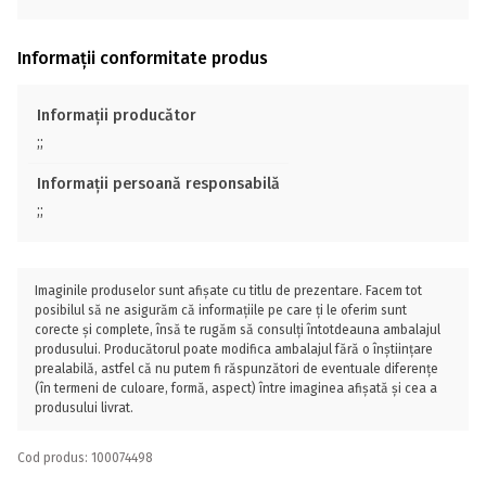
Informații conformitate produs
Informații producător
;;
Informații persoană responsabilă
;;
Imaginile produselor sunt afișate cu titlu de prezentare. Facem tot
posibilul să ne asigurăm că informațiile pe care ți le oferim sunt
corecte și complete, însă te rugăm să consulți întotdeauna ambalajul
produsului. Producătorul poate modifica ambalajul fără o înștiințare
prealabilă, astfel că nu putem fi răspunzători de eventuale diferențe
(în termeni de culoare, formă, aspect) între imaginea afișată și cea a
produsului livrat.
Cod produs: 100074498