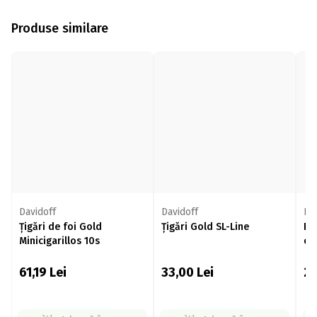
Produse similare
Davidoff
Davidoff
Bi
Țigări de foi Gold
Țigări Gold SL-Line
Br
Minicigarillos 10s
cul
61,19
Lei
33,00
Lei
2