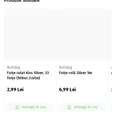
Produse similare
Bulldog
Bulldog
An
Foițe rulat Kiss Silver, 33
Foițe rolă Silver 5m
Ap
foițe (50buc./cutie)
2,99
Lei
6,99
Lei
2
Adaugă în coș
Adaugă în coș