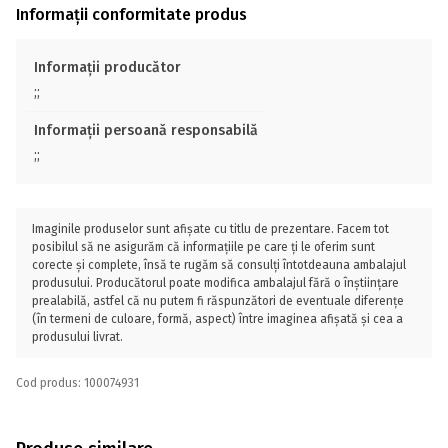
Informații conformitate produs
Informații producător
;;
Informații persoană responsabilă
;;
Imaginile produselor sunt afișate cu titlu de prezentare. Facem tot
posibilul să ne asigurăm că informațiile pe care ți le oferim sunt
corecte și complete, însă te rugăm să consulți întotdeauna ambalajul
produsului. Producătorul poate modifica ambalajul fără o înștiințare
prealabilă, astfel că nu putem fi răspunzători de eventuale diferențe
(în termeni de culoare, formă, aspect) între imaginea afișată și cea a
produsului livrat.
Cod produs: 100074931