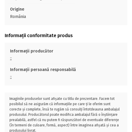
Origine
România
Informații conformitate produs
Informații producător
;;
Informații persoană responsabilă
;;
Imaginile produselor sunt afișate cu titlu de prezentare. Facem tot
posibilul să ne asigurăm că informațiile pe care ți le oferim sunt
corecte și complete, însă te rugăm să consulți întotdeauna ambalajul
produsului. Producătorul poate modifica ambalajul fără o înștiințare
prealabilă, astfel că nu putem fi răspunzători de eventuale diferențe
(în termeni de culoare, formă, aspect) între imaginea afișată și cea a
produsului livrat.