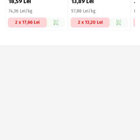
18,59
Lei
13,89
Lei
3
74,36 Lei/kg
57,88 Lei/kg
83
2 x 17,66 Lei
2 x 13,20 Lei