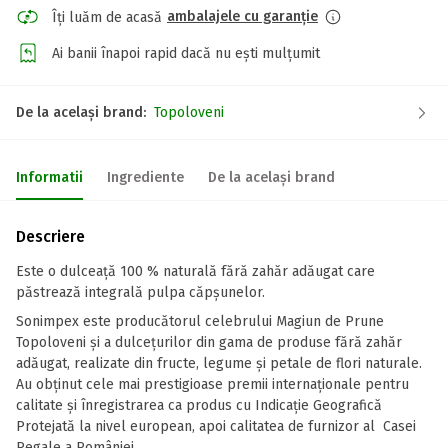
ambalajele cu garanție
Îți luăm de acasă
Ai banii înapoi rapid dacă nu ești mulțumit
De la același brand:
Topoloveni
Informatii
Ingrediente
De la același brand
Descriere
Este o dulceață 100 % naturală fără zahăr adăugat care
păstrează integrală pulpa căpșunelor.
Sonimpex este producătorul celebrului Magiun de Prune
Topoloveni și a dulcețurilor din gama de produse fără zahăr
adăugat, realizate din fructe, legume și petale de flori naturale.
Au obținut cele mai prestigioase premii internaționale pentru
calitate și înregistrarea ca produs cu Indicație Geografică
Protejată la nivel european, apoi calitatea de furnizor al Casei
Regale a României.