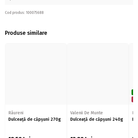
Cod produs: 100075688
Produse similare
De
Mi
Râureni
Valenii De Munte
Ră
Dulceață de căpșuni 270g
Dulceață de căpșuni 240g
Du