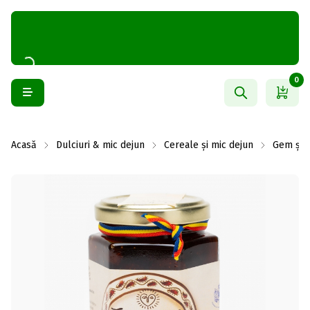
0
Acasă
Dulciuri & mic dejun
Cereale și mic dejun
Gem și 