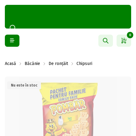
0
Acasă
Băcănie
De ronțăit
Chipsuri
Nu este în stoc