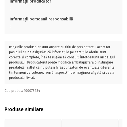
Informații producător
;;
Informații persoană responsabilă
;;
Imaginile produselor sunt afișate cu titlu de prezentare. Facem tot
posibilul să ne asigurăm că informațiile pe care ți le oferim sunt
corecte și complete, însă te rugăm să consulți întotdeauna ambalajul
produsului. Producătorul poate modifica ambalajul fără o înștiințare
prealabilă, astfel că nu putem fi răspunzători de eventuale diferențe
(în termeni de culoare, formă, aspect) între imaginea afișată și cea a
produsului livrat.
Cod produs: 100078634
Produse similare