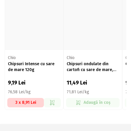
Chio
Chio
Csi
Chipsuri Intense cu sare
Chipsuri ondulate din
Ch
de mare 120g
cartofi cu sare de mare,
Intense 160g
9,19
Lei
11,49
Lei
9
76,58 Lei/kg
71,81 Lei/kg
76
3 x 8,91 Lei
Adaugă în coș