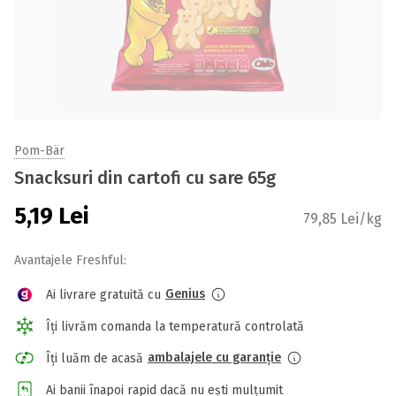
Pom-Bär
Snacksuri din cartofi cu sare 65g
5,19
Lei
79,85 Lei/kg
Avantajele Freshful:
Genius
Ai livrare gratuită cu
Îți livrăm comanda la temperatură controlată
ambalajele cu garanție
Îți luăm de acasă
Ai banii înapoi rapid dacă nu ești mulțumit