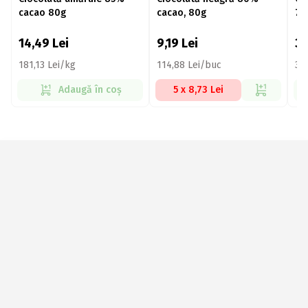
cacao 80g
cacao, 80g
70
ma
14,49
Lei
9,19
Lei
30
181,13 Lei/kg
114,88 Lei/buc
30
Adaugă în coș
5 x 8,73 Lei