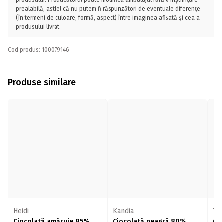
produsului. Producătorul poate modifica ambalajul fără o înștiințare
prealabilă, astfel că nu putem fi răspunzători de eventuale diferențe
(în termeni de culoare, formă, aspect) între imaginea afișată și cea a
produsului livrat.
Cod produs: 100079146
Produse similare
Heidi
Kandia
TO
Ciocolată amăruie 85%
Ciocolată neagră 80%
Ci