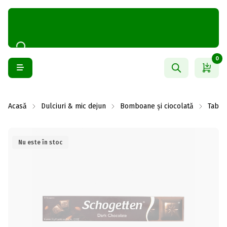
0
Acasă
Dulciuri & mic dejun
Bomboane și ciocolată
Table
Nu este în stoc