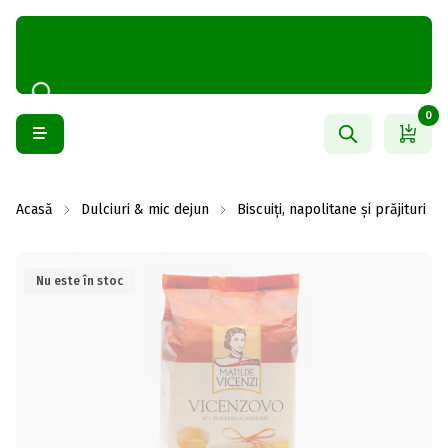
0
Acasă
Dulciuri & mic dejun
Biscuiți, napolitane și prăjituri
Nu este în stoc