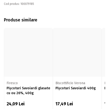
Cod produs: 100079185
Produse similare
Firesco
Biscottificio Verona
Do
Pișcoturi Savoiardi glasate
Pișcoturi Savoiardi 400g
Pi
cu ou 26%, 400g
24,09
Lei
17,49
Lei
1