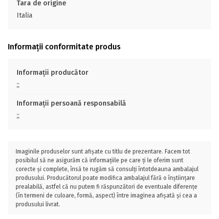
Tara de origine
Italia
Informații conformitate produs
Informații producător
;;
Informații persoană responsabilă
;;
Imaginile produselor sunt afișate cu titlu de prezentare. Facem tot
posibilul să ne asigurăm că informațiile pe care ți le oferim sunt
corecte și complete, însă te rugăm să consulți întotdeauna ambalajul
produsului. Producătorul poate modifica ambalajul fără o înștiințare
prealabilă, astfel că nu putem fi răspunzători de eventuale diferențe
(în termeni de culoare, formă, aspect) între imaginea afișată și cea a
produsului livrat.