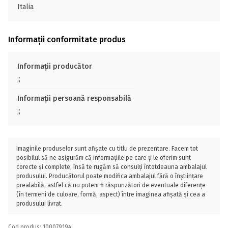
Italia
Informații conformitate produs
Informații producător
;;
Informații persoană responsabilă
;;
Imaginile produselor sunt afișate cu titlu de prezentare. Facem tot
posibilul să ne asigurăm că informațiile pe care ți le oferim sunt
corecte și complete, însă te rugăm să consulți întotdeauna ambalajul
produsului. Producătorul poate modifica ambalajul fără o înștiințare
prealabilă, astfel că nu putem fi răspunzători de eventuale diferențe
(în termeni de culoare, formă, aspect) între imaginea afișată și cea a
produsului livrat.
Cod produs: 100079194