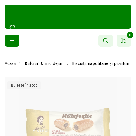
0
Acasă
Dulciuri & mic dejun
Biscuiți, napolitane și prăjituri
Nu este în stoc