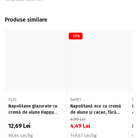
Produse similare
-10%
FLIS
bett'r
Da
Napolitane glazurate cu
Napolitană eco cu cremă
Na
cremă de alune Happy
de alune și cacao, fără
al
Nero 140g
zahăr adăugat 30g
4,99
Lei
12,69
Lei
4,49
Lei
8
90,64 Lei/kg
149,67 Lei/kg
62