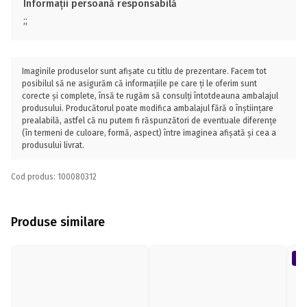
Informații persoană responsabilă
;;
Imaginile produselor sunt afișate cu titlu de prezentare. Facem tot
posibilul să ne asigurăm că informațiile pe care ți le oferim sunt
corecte și complete, însă te rugăm să consulți întotdeauna ambalajul
produsului. Producătorul poate modifica ambalajul fără o înștiințare
prealabilă, astfel că nu putem fi răspunzători de eventuale diferențe
(în termeni de culoare, formă, aspect) între imaginea afișată și cea a
produsului livrat.
Cod produs: 100080312
Produse similare