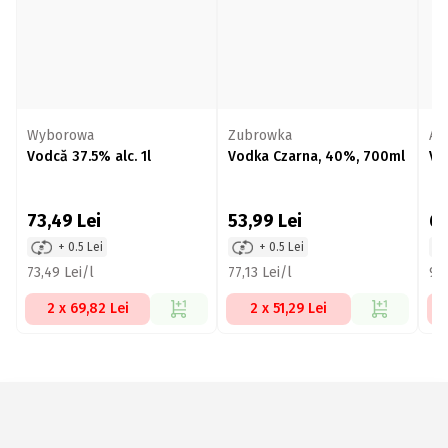
Wyborowa
Zubrowka
Ab
Vodcă 37.5% alc. 1l
Vodka Czarna, 40%, 700ml
Vo
73,49
Lei
53,99
Lei
6
+ 0.5 Lei
+ 0.5 Lei
73,49 Lei/l
77,13 Lei/l
99,
2 x 69,82 Lei
2 x 51,29 Lei