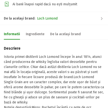
Ai banii înapoi rapid dacă nu ești mulțumit
De la același brand:
Loch Lomond
Informatii
Ingrediente
De la același brand
Descriere
Istoria primei distilerii Loch Lomond începe în anul 1814, atunci
când producerea de whisky îngloba valori deosebite pentru
clanurile celtice. Chiar dacă astăzi distileria Loch Lomond nu se
mai află în locația originală, aceste valori s-au păstrat și sunt
insuflate în fiecare licoare produsă de brand.Loch Lomond
Single Grain are un caracter complex, dar este ușor de băut şi
oferă arome deosebite în pahar, pe care le putem caracteriza ca
fiind blânde şi uşor dulcege. Sortimentul poate fi savurat fie sec,
fie cu gheață şi aduce un plus de savoare și cocktail-urilor pe
bază de whisky.
Notele degustării:Miros: Buchetul încântă cu note de orz