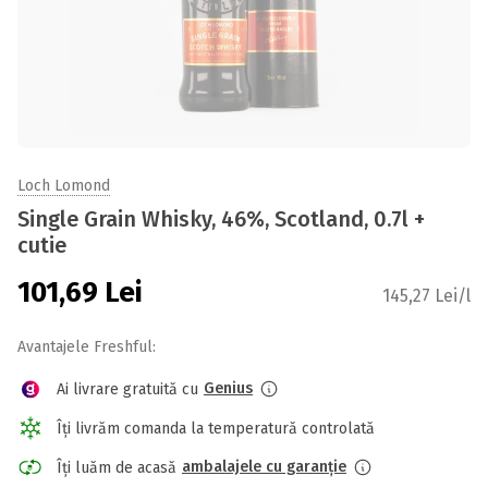
Loch Lomond
Single Grain Whisky, 46%, Scotland, 0.7l +
cutie
101,69
Lei
145,27 Lei/l
Avantajele Freshful:
Genius
Ai livrare gratuită cu
Îți livrăm comanda la temperatură controlată
ambalajele cu garanție
Îți luăm de acasă