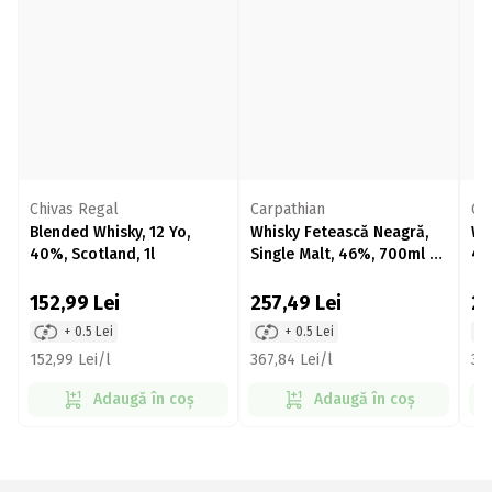
Chivas Regal
Carpathian
Gl
Blended Whisky, 12 Yo,
Whisky Fetească Neagră,
Wh
40%, Scotland, 1l
Single Malt, 46%, 700ml +
40
cutie
152,99
Lei
257,49
Lei
2
+ 0.5 Lei
+ 0.5 Lei
152,99 Lei/l
367,84 Lei/l
358
Adaugă în coș
Adaugă în coș