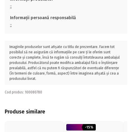
;;
Informații persoană responsabilă
;;
Imaginile produselor sunt afișate cu titlu de prezentare. Facem tot
posibilul să ne asigurăm că informațiile pe care ți le oferim sunt
corecte și complete, însă te rugăm să consulți întotdeauna ambalajul
produsului. Producătorul poate modifica ambalajul fără o înștiințare
prealabilă, astfel că nu putem fi răspunzători de eventuale diferențe
(în termeni de culoare, formă, aspect) între imaginea afișată și cea a
produsului livrat.
Cod produs: 100080780
Produse similare
-15%