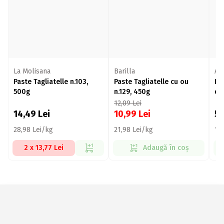
La Molisana
Barilla
Ant
Paste Tagliatelle n.103,
Paste Tagliatelle cu ou
Pa
500g
n.129, 450g
du
12,09
Lei
14,49
Lei
10,99
Lei
5
28,98 Lei/kg
21,98 Lei/kg
14
2 x 13,77 Lei
Adaugă în coș