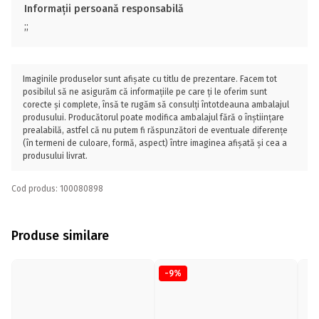
Informații persoană responsabilă
;;
Imaginile produselor sunt afișate cu titlu de prezentare. Facem tot
posibilul să ne asigurăm că informațiile pe care ți le oferim sunt
corecte și complete, însă te rugăm să consulți întotdeauna ambalajul
produsului. Producătorul poate modifica ambalajul fără o înștiințare
prealabilă, astfel că nu putem fi răspunzători de eventuale diferențe
(în termeni de culoare, formă, aspect) între imaginea afișată și cea a
produsului livrat.
Cod produs: 100080898
Produse similare
-9%