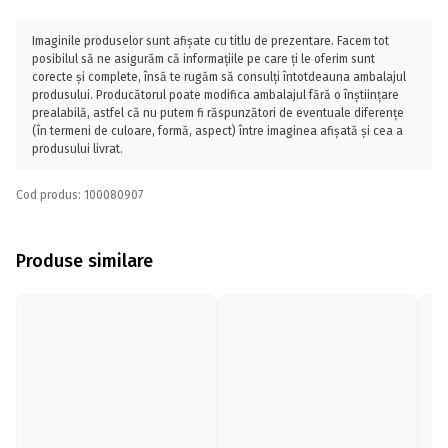
Imaginile produselor sunt afișate cu titlu de prezentare. Facem tot
posibilul să ne asigurăm că informațiile pe care ți le oferim sunt
corecte și complete, însă te rugăm să consulți întotdeauna ambalajul
produsului. Producătorul poate modifica ambalajul fără o înștiințare
prealabilă, astfel că nu putem fi răspunzători de eventuale diferențe
(în termeni de culoare, formă, aspect) între imaginea afișată și cea a
produsului livrat.
Cod produs: 100080907
Produse similare