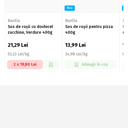
Nou
N
Barilla
Barilla
Bar
Sos de roșii cu dovlecel
Sos de roșii pentru pizza
So
zucchine, Verdure 400g
400g
ci
21,29
Lei
13,99
Lei
1
53,23 Lei/kg
34,98 Lei/kg
66
2 x 19,80 Lei
Adaugă în coș