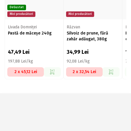
DeGustat
Mici producători
Mici producători
Livada Domniței
Răzvan
Nu
Pastă de măceșe 240g
Silvoiz de prune, fără
Pi
zahăr adăugat, 380g
ch
Ea
47,49
Lei
34,99
Lei
1
197,88 Lei/kg
92,08 Lei/kg
77,
2 x 45,12 Lei
2 x 32,54 Lei