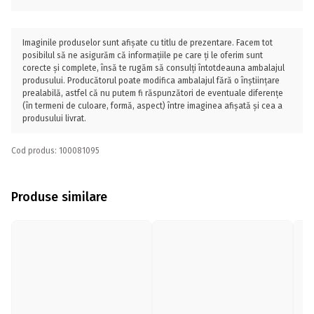
Imaginile produselor sunt afișate cu titlu de prezentare. Facem tot
posibilul să ne asigurăm că informațiile pe care ți le oferim sunt
corecte și complete, însă te rugăm să consulți întotdeauna ambalajul
produsului. Producătorul poate modifica ambalajul fără o înștiințare
prealabilă, astfel că nu putem fi răspunzători de eventuale diferențe
(în termeni de culoare, formă, aspect) între imaginea afișată și cea a
produsului livrat.
Cod produs: 100081095
Produse similare