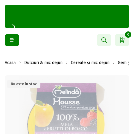
0
Acasă
Dulciuri & mic dejun
Cereale și mic dejun
Gem și 
Nu este în stoc