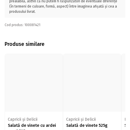
prealabilă, astfel că nu putem fi răspunzători de eventuale diferențe
(în termeni de culoare, formă, aspect) între imaginea afișată și cea a
produsului livrat.
Cod produs: 100081421
Produse similare
Capricii și Delicii
Capricii și Delicii
Bu
Salată de vinete cu ardei
Salată de vinete 525g
Sa