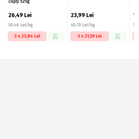
copți 525g
26,49
Lei
23,99
Lei
1
50,46 Lei/kg
45,70 Lei/kg
50
3 x 23,84 Lei
3 x 21,59 Lei