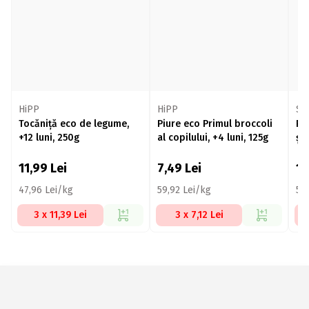
HiPP
HiPP
Sm
Tocăniță eco de legume,
Piure eco Primul broccoli
Pi
+12 luni, 250g
al copilului, +4 luni, 125g
11,99
Lei
7,49
Lei
12
47,96 Lei/kg
59,92 Lei/kg
55,
3 x 11,39 Lei
3 x 7,12 Lei