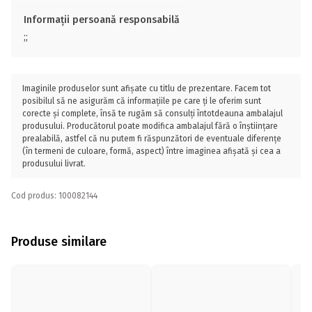
Informații persoană responsabilă
;;
Imaginile produselor sunt afișate cu titlu de prezentare. Facem tot
posibilul să ne asigurăm că informațiile pe care ți le oferim sunt
corecte și complete, însă te rugăm să consulți întotdeauna ambalajul
produsului. Producătorul poate modifica ambalajul fără o înștiințare
prealabilă, astfel că nu putem fi răspunzători de eventuale diferențe
(în termeni de culoare, formă, aspect) între imaginea afișată și cea a
produsului livrat.
Cod produs: 100082144
Produse similare