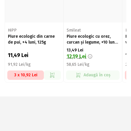
HiPP
Smileat
Po
Piure ecologic din carne
Piure ecologic cu orez,
Pi
de pui, +4 luni, 125g
curcan și legume, +10 luni,
vit
230g
13,49
Lei
11,49
Lei
1
12,19
Lei
91,92 Lei/kg
58,65 Lei/kg
24
3 x 10,92 Lei
Adaugă în coș