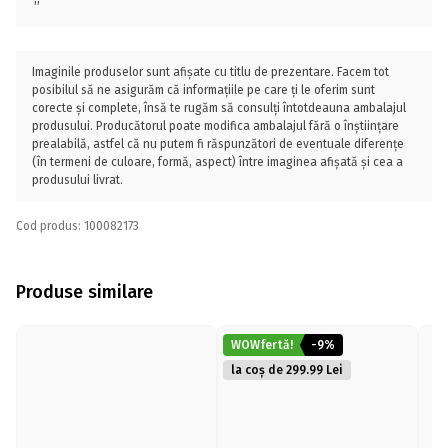
Imaginile produselor sunt afișate cu titlu de prezentare. Facem tot
posibilul să ne asigurăm că informațiile pe care ți le oferim sunt
corecte și complete, însă te rugăm să consulți întotdeauna ambalajul
produsului. Producătorul poate modifica ambalajul fără o înștiințare
prealabilă, astfel că nu putem fi răspunzători de eventuale diferențe
(în termeni de culoare, formă, aspect) între imaginea afișată și cea a
produsului livrat.
Cod produs: 100082173
Produse similare
WOWfertă!
-9%
la coș de 299.99 Lei