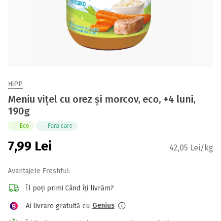
HiPP
Meniu vițel cu orez și morcov, eco, +4 luni,
190g
Eco
Fara sare
7,99
Lei
42,05 Lei/kg
Avantajele Freshful:
Îl poți primi Când îți livrăm?
Genius
Ai livrare gratuită cu