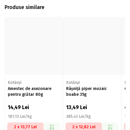
Produse similare
Kotányi
Kotányi
Ko
Amestec de asezonare
Râșniță piper mozaic
Gh
pentru grătar 80g
boabe 35g
14,49
Lei
13,49
Lei
4,
181,13 Lei/kg
385,43 Lei/kg
19
2 x 13,77 Lei
2 x 12,82 Lei