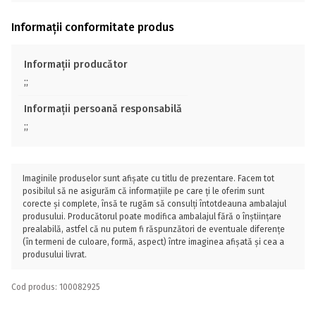
Informații conformitate produs
Informații producător
;;
Informații persoană responsabilă
;;
Imaginile produselor sunt afișate cu titlu de prezentare. Facem tot
posibilul să ne asigurăm că informațiile pe care ți le oferim sunt
corecte și complete, însă te rugăm să consulți întotdeauna ambalajul
produsului. Producătorul poate modifica ambalajul fără o înștiințare
prealabilă, astfel că nu putem fi răspunzători de eventuale diferențe
(în termeni de culoare, formă, aspect) între imaginea afișată și cea a
produsului livrat.
Cod produs: 100082925