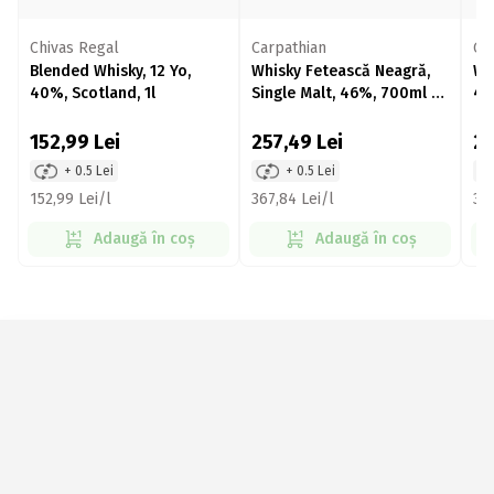
Chivas Regal
Carpathian
Gl
Blended Whisky, 12 Yo,
Whisky Fetească Neagră,
Wh
40%, Scotland, 1l
Single Malt, 46%, 700ml +
40
cutie
152,99
Lei
257,49
Lei
2
+ 0.5 Lei
+ 0.5 Lei
152,99 Lei/l
367,84 Lei/l
358
Adaugă în coș
Adaugă în coș