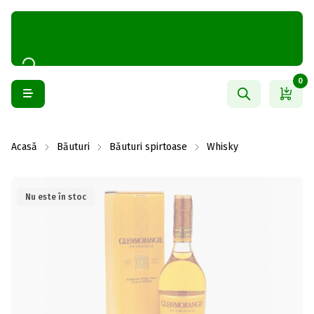
0
Acasă
Băuturi
Băuturi spirtoase
Whisky
Nu este în stoc