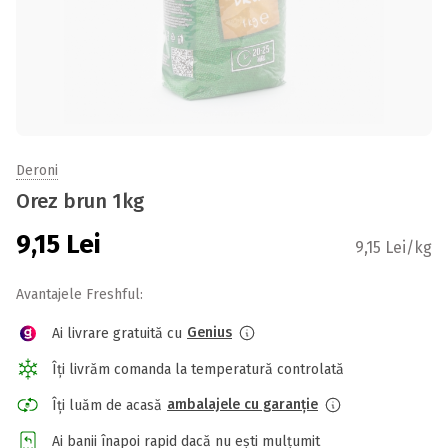
Deroni
Orez brun 1kg
9,15
Lei
9,15 Lei/kg
Avantajele Freshful:
Genius
Ai livrare gratuită cu
Îți livrăm comanda la temperatură controlată
ambalajele cu garanție
Îți luăm de acasă
Ai banii înapoi rapid dacă nu ești mulțumit