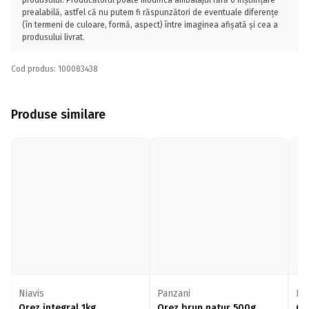
produsului. Producătorul poate modifica ambalajul fără o înștiințare
prealabilă, astfel că nu putem fi răspunzători de eventuale diferențe
(în termeni de culoare, formă, aspect) între imaginea afișată și cea a
produsului livrat.
Cod produs: 100083438
Produse similare
Niavis
Panzani
Pa
Orez integral 1kg
Orez brun natur 500g
Or