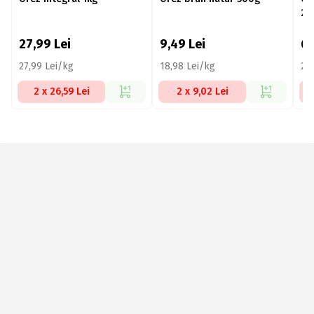
25
27,99
Lei
9,49
Lei
6,
27,99 Lei/kg
18,98 Lei/kg
24
2 x 26,59 Lei
2 x 9,02 Lei