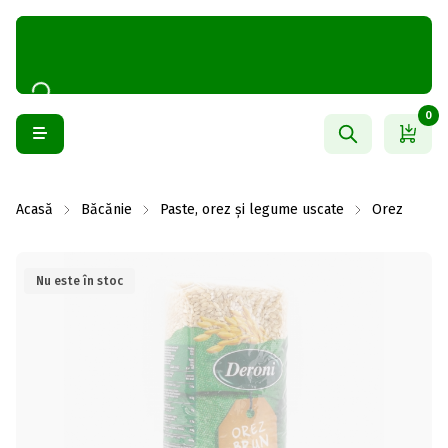
0
Acasă
Băcănie
Paste, orez și legume uscate
Orez
Nu este în stoc