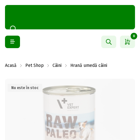
0
Acasă
Pet Shop
Câini
Hrană umedă câini
Nu este în stoc