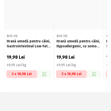
Brit VD
Brit VD
Bri
Hrană umedă pentru câini,
Hrană umedă pentru câini,
Hr
Gastrointestinal Low-Fat,
Hypoallergenic, cu somon
Str
cu ton și miel, fără gluten
și mazăre, fără cereale,
ma
și fără cereale, conservă
conservă 400g
co
19,98
Lei
19,98
Lei
1
400g
49,95 Lei/kg
49,95 Lei/kg
49
3 x 18,98 Lei
3 x 18,98 Lei