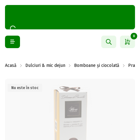
0
Acasă
Dulciuri & mic dejun
Bomboane și ciocolată
Prali
Nu este în stoc