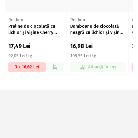
Roshen
Roshen
Ge
Praline de ciocolată cu
Bomboane de ciocolată
Bo
lichior și vișine Cherry
neagră cu lichior și vișine
Ge
Queen 192g
155g
ma
17,49
Lei
16,98
Lei
2
92,05 Lei/kg
109,55 Lei/kg
17
3 x 16,62 Lei
Adaugă în coș