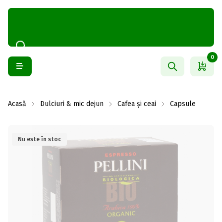
0
Acasă
Dulciuri & mic dejun
Cafea și ceai
Capsule
Nu este în stoc