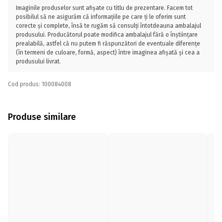
Imaginile produselor sunt afișate cu titlu de prezentare. Facem tot
posibilul să ne asigurăm că informațiile pe care ți le oferim sunt
corecte și complete, însă te rugăm să consulți întotdeauna ambalajul
produsului. Producătorul poate modifica ambalajul fără o înștiințare
prealabilă, astfel că nu putem fi răspunzători de eventuale diferențe
(în termeni de culoare, formă, aspect) între imaginea afișată și cea a
produsului livrat.
Cod produs: 100084008
Produse similare