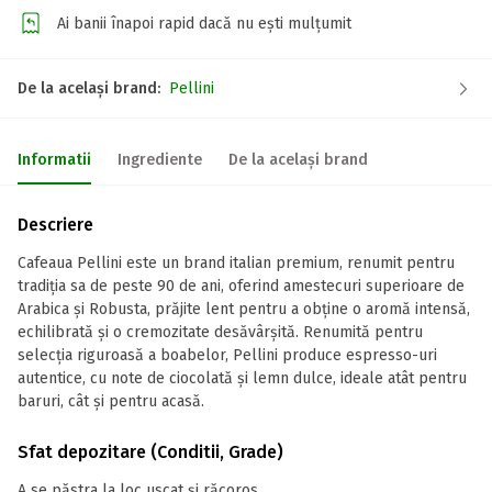
Ai banii înapoi rapid dacă nu ești mulțumit
De la același brand:
Pellini
Informatii
Ingrediente
De la același brand
Descriere
Cafeaua Pellini este un brand italian premium, renumit pentru
tradiția sa de peste 90 de ani, oferind amestecuri superioare de
Arabica și Robusta, prăjite lent pentru a obține o aromă intensă,
echilibrată și o cremozitate desăvârșită. Renumită pentru
selecția riguroasă a boabelor, Pellini produce espresso-uri
autentice, cu note de ciocolată și lemn dulce, ideale atât pentru
baruri, cât și pentru acasă.
Sfat depozitare (Conditii, Grade)
A se păstra la loc uscat și răcoros.