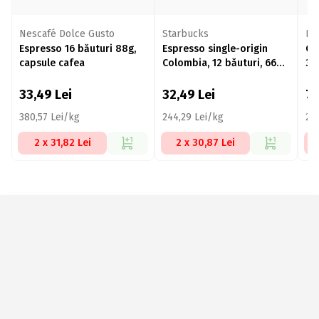
Nescafé Dolce Gusto
Starbucks
Ne
Espresso 16 băuturi 88g,
Espresso single-origin
Ca
capsule cafea
Colombia, 12 băuturi, 66g,
30
capsule cafea
33,49
Lei
32,49
Lei
7
380,57 Lei/kg
244,29 Lei/kg
25
2 x 31,82 Lei
2 x 30,87 Lei