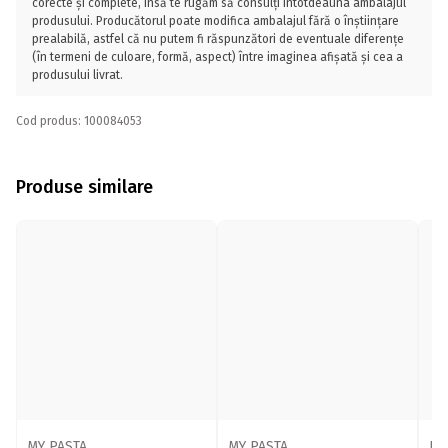
corecte și complete, însă te rugăm să consulți întotdeauna ambalajul
produsului. Producătorul poate modifica ambalajul fără o înștiințare
prealabilă, astfel că nu putem fi răspunzători de eventuale diferențe
(în termeni de culoare, formă, aspect) între imaginea afișată și cea a
produsului livrat.
Cod produs: 100084053
Produse similare
MY PASTA
MY PASTA
PA