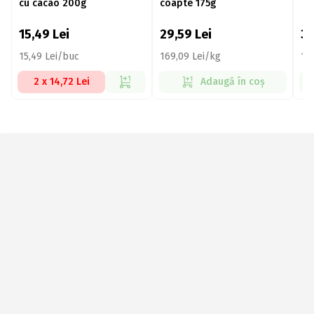
cu cacao 200g
coapte 175g
15,49
Lei
29,59
Lei
3
15,49 Lei/buc
169,09 Lei/kg
19
2 x 14,72 Lei
Adaugă în coș