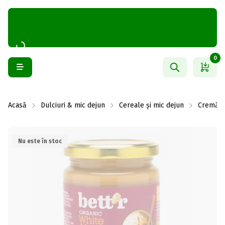
0
Acasă
Dulciuri & mic dejun
Cereale și mic dejun
Cremă ta
Nu este în stoc