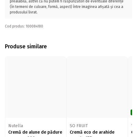
prealabilă, astfel că nu putem fi răspunzători de eventuale diferențe
(în termeni de culoare, formă, aspect) între imaginea afișată și cea a
produsului livrat.
Cod produs: 100084180
Produse similare
De
Nutella
SO FRUIT
‘O
Cremă de alune de pădure
Cremă eco de arahide
Cr