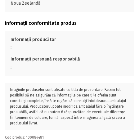
Noua Zeelandă
Informații conformitate produs
Informații producător
;;
Informații persoană responsabilă
;;
Imaginile produselor sunt afișate cu titlu de prezentare. Facem tot
posibilul să ne asigurăm că informațiile pe care ți le oferim sunt
corecte și complete, însă te rugăm să consulți întotdeauna ambalajul
produsului. Producătorul poate modifica ambalajul fără o înștiințare
prealabilă, astfel că nu putem fi răspunzători de eventuale diferențe
(în termeni de culoare, formă, aspect) între imaginea afișată și cea a
produsului livrat.
Cod produs: 100084481