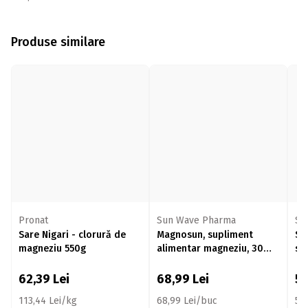
Produse similare
Pronat
Sun Wave Pharma
Su
Sare Nigari - clorură de
Magnosun, supliment
St
magneziu 550g
alimentar magneziu, 30
su
capsule
pe
so
62,39
Lei
68,99
Lei
5
113,44 Lei/kg
68,99 Lei/buc
54