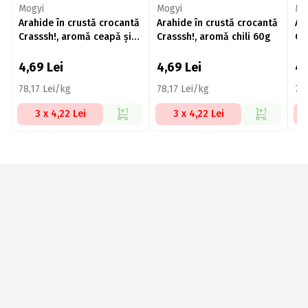
Mogyi
Mogyi
Mo
Arahide în crustă crocantă
Arahide în crustă crocantă
Ar
Crasssh!, aromă ceapă și
Crasssh!, aromă chili 60g
Cr
smântână 60g
60
4,69
Lei
4,69
Lei
4
78,17 Lei/kg
78,17 Lei/kg
78,
3 x 4,22 Lei
3 x 4,22 Lei