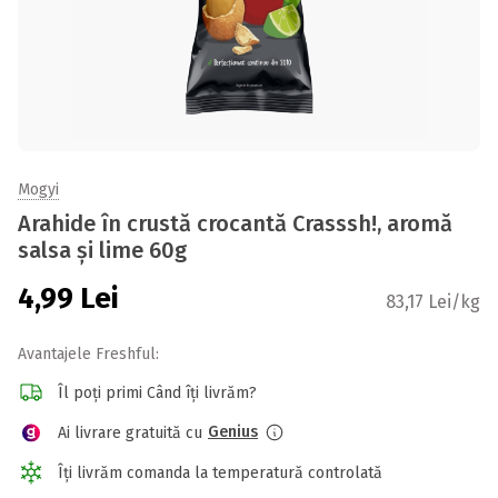
Mogyi
Arahide în crustă crocantă Crasssh!, aromă
salsa și lime 60g
4,99
Lei
83,17 Lei/kg
Avantajele Freshful:
Îl poți primi Când îți livrăm?
Genius
Ai livrare gratuită cu
Îți livrăm comanda la temperatură controlată