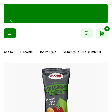
0
Acasă
Băcănie
De ronțăit
Semințe, alune și mixuri