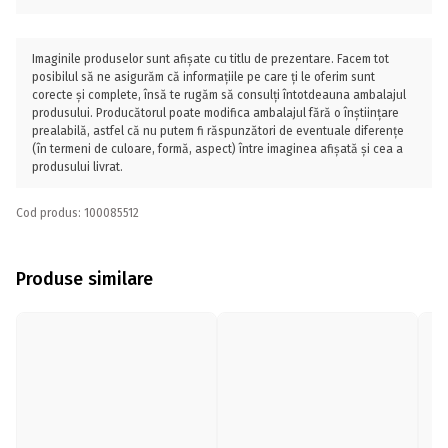
Imaginile produselor sunt afișate cu titlu de prezentare. Facem tot
posibilul să ne asigurăm că informațiile pe care ți le oferim sunt
corecte și complete, însă te rugăm să consulți întotdeauna ambalajul
produsului. Producătorul poate modifica ambalajul fără o înștiințare
prealabilă, astfel că nu putem fi răspunzători de eventuale diferențe
(în termeni de culoare, formă, aspect) între imaginea afișată și cea a
produsului livrat.
Cod produs: 100085512
Produse similare