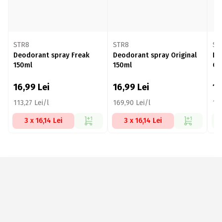
STR8
STR8
ST
Deodorant spray Freak
Deodorant spray Original
De
150ml
150ml
Co
16,99
Lei
16,99
Lei
1
113,27 Lei/l
169,90 Lei/l
113
3 x 16,14 Lei
3 x 16,14 Lei