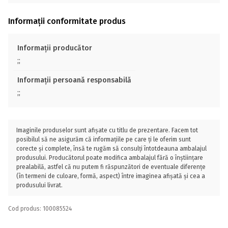
Informații conformitate produs
Informații producător
;;
Informații persoană responsabilă
;;
Imaginile produselor sunt afișate cu titlu de prezentare. Facem tot
posibilul să ne asigurăm că informațiile pe care ți le oferim sunt
corecte și complete, însă te rugăm să consulți întotdeauna ambalajul
produsului. Producătorul poate modifica ambalajul fără o înștiințare
prealabilă, astfel că nu putem fi răspunzători de eventuale diferențe
(în termeni de culoare, formă, aspect) între imaginea afișată și cea a
produsului livrat.
Cod produs: 100085524