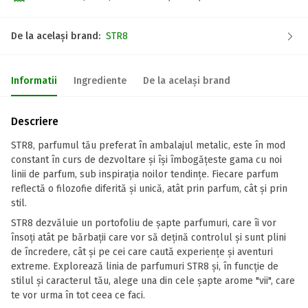
De la același brand:
STR8
Informatii
Ingrediente
De la același brand
Descriere
STR8, parfumul tău preferat în ambalajul metalic, este în mod
constant în curs de dezvoltare și își îmbogățeste gama cu noi
linii de parfum, sub inspirația noilor tendințe. Fiecare parfum
reflectă o filozofie diferită și unică, atât prin parfum, cât și prin
stil.
STR8 dezvăluie un portofoliu de șapte parfumuri, care îi vor
însoți atât pe bărbații care vor să dețină controlul și sunt plini
de încredere, cât și pe cei care caută experiențe și aventuri
extreme. Explorează linia de parfumuri STR8 și, în funcție de
stilul și caracterul tău, alege una din cele șapte arome "vii", care
te vor urma în tot ceea ce faci.