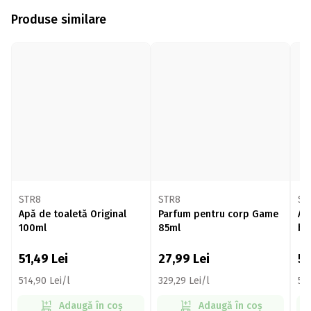
Produse similare
STR8
STR8
ST
Apă de toaletă Original
Parfum pentru corp Game
Ap
100ml
85ml
bă
51,49
Lei
27,99
Lei
51
514,90 Lei/l
329,29 Lei/l
514
Adaugă în coș
Adaugă în coș