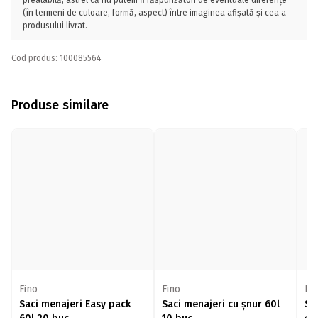
prealabilă, astfel că nu putem fi răspunzători de eventuale diferențe
(în termeni de culoare, formă, aspect) între imaginea afișată și cea a
produsului livrat.
Cod produs: 100085564
Produse similare
Fino
Fino
Fi
Saci menajeri Easy pack
Saci menajeri cu șnur 60l
Sa