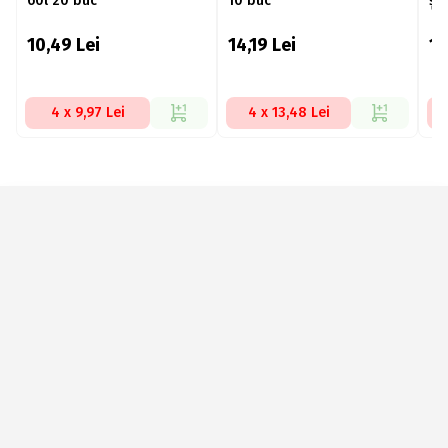
60l 20 buc
10 buc
șn
10,49
Lei
14,19
Lei
1
4 x 9,97 Lei
4 x 13,48 Lei