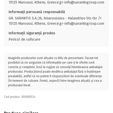
15125 Maroussi, Athens, Greece;gr-info@sarantisgroup.com
Informații persoană responsabilă
GR. SARANTIS S.A.;26, Amaroussiou - Halandriou Str.<br />
15125 Maroussi, Athens, Greece;gr-info@sarantisgroup.com
Informații siguranță produs
Pericol de sufocare
Imaginile produselor sunt afișate cu titlu de prezentare. Facem tot
posibilul să ne asigurăm că informațiile pe care ți le oferim sunt
corecte și complete, însă te rugăm să consulți întotdeauna ambalajul
produsului. Producătorul poate modifica ambalajul fără o înștiințare
prealabilă, astfel că nu putem fi răspunzători de eventuale diferențe
(în termeni de culoare, formă, aspect) între imaginea afișată și cea a
produsului livrat.
Cod produs: 100085574