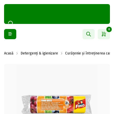
0
Acasă
Detergenți & igienizare
Curățenie și întreținerea casei