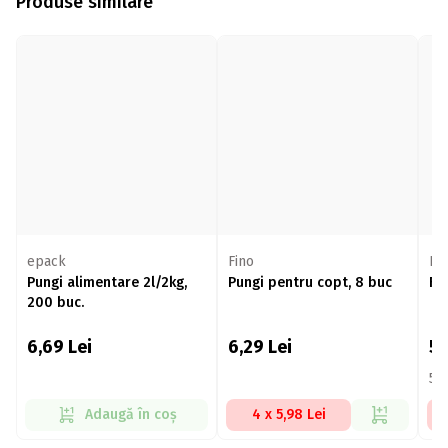
Produse similare
epack
Fino
Fi
Pungi alimentare 2l/2kg,
Pungi pentru copt, 8 buc
Fo
200 buc.
6,69
Lei
6,29
Lei
5
5,
Adaugă în coș
4 x 5,98 Lei