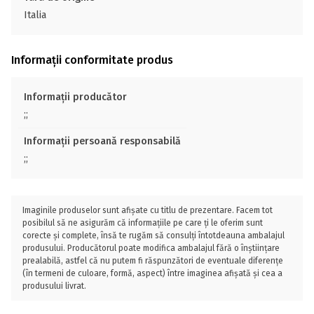
Italia
Informații conformitate produs
Informații producător
;;
Informații persoană responsabilă
;;
Imaginile produselor sunt afișate cu titlu de prezentare. Facem tot
posibilul să ne asigurăm că informațiile pe care ți le oferim sunt
corecte și complete, însă te rugăm să consulți întotdeauna ambalajul
produsului. Producătorul poate modifica ambalajul fără o înștiințare
prealabilă, astfel că nu putem fi răspunzători de eventuale diferențe
(în termeni de culoare, formă, aspect) între imaginea afișată și cea a
produsului livrat.