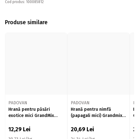
Cod produs: 100085812
Produse similare
PADOVAN
PADOVAN
PA
Hrană pentru păsări
Hrană pentru nimfă
Hr
exotice mici GrandMix
(papagali mici) Grandmix
Gr
400g
850g
12,29
Lei
20,69
Lei
2