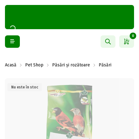
0
Acasă
Pet Shop
Păsări și rozătoare
Păsări
Nu este în stoc