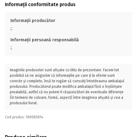
Informații conformitate produs
Informații producător
;;
Informații persoană responsabilă
;;
Imaginile produselor sunt afișate cu titlu de prezentare. Facem tot
posibilul să ne asigurăm că informațiile pe care ți le oferim sunt
corecte și complete, însă te rugăm să consulți întotdeauna ambalajul
produsului. Producătorul poate modifica ambalajul fără o înștiințare
prealabilă, astfel că nu putem fi răspunzători de eventuale diferențe
(în termeni de culoare, formă, aspect) între imaginea afișată și cea a
produsului livrat.
Cod produs: 100085814