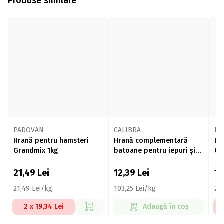
Produse similare
PADOVAN
CALIBRA
PA
Hrană pentru hamsteri
Hrană complementară
Hr
Grandmix 1kg
batoane pentru iepuri și
Gr
alte rozătoare, fructe de
pădure, 120g
21,49
Lei
12,39
Lei
17
21,49 Lei/kg
103,25 Lei/kg
20
2 x 19,34 Lei
Adaugă în coș