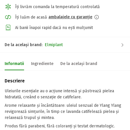
Îți livrăm comanda la temperatură controlată
ambalajele cu garanție
Îți luăm de acasă
Ai banii înapoi rapid dacă nu ești mulțumit
De la același brand:
Elmiplant
Informatii
Ingrediente
De la același brand
Descriere
Uleiurile esențiale au o acțiune intensă și păstrează pielea
hidratată, creând o senzație de catifelare.
Arome relaxante și încântătoare: uleiul senzual de Ylang Ylang
revigorează simțurile, în timp ce lavanda catifelează pielea și
relaxează trupul și mintea.
Produs fără parabeni, fără coloranți și testat dermatologic.