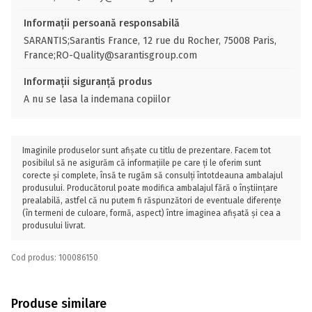
Informații persoană responsabilă
SARANTIS;Sarantis France, 12 rue du Rocher, 75008 Paris,
France;RO-Quality@sarantisgroup.com
Informații siguranță produs
A nu se lasa la indemana copiilor
Imaginile produselor sunt afișate cu titlu de prezentare. Facem tot
posibilul să ne asigurăm că informațiile pe care ți le oferim sunt
corecte și complete, însă te rugăm să consulți întotdeauna ambalajul
produsului. Producătorul poate modifica ambalajul fără o înștiințare
prealabilă, astfel că nu putem fi răspunzători de eventuale diferențe
(în termeni de culoare, formă, aspect) între imaginea afișată și cea a
produsului livrat.
Cod produs: 100086150
Produse similare