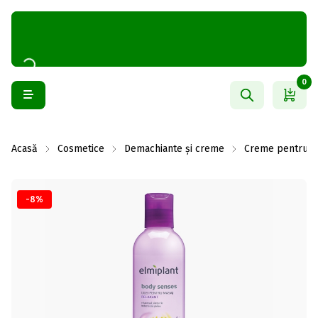
0
Acasă
Cosmetice
Demachiante și creme
Creme pentru c
-8%