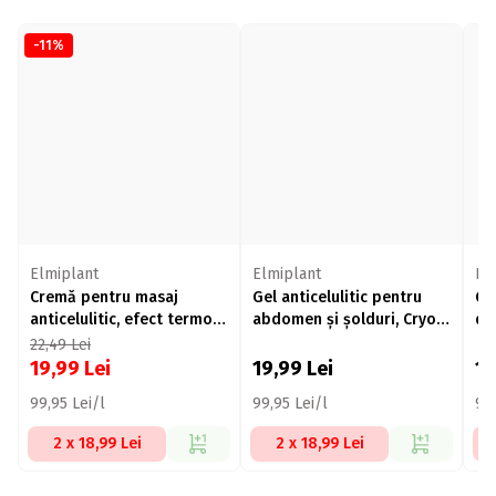
-11%
Elmiplant
Elmiplant
El
Cremă pentru masaj
Gel anticelulitic pentru
Ge
anticelulitic, efect termo-
abdomen și șolduri, Cryo-
dr
activ, Cellufight, 200ml
Sculpt, Cellufight, 200ml
22,49
Lei
19,99
Lei
19,99
Lei
1
99,95 Lei/l
99,95 Lei/l
99,
2 x 18,99 Lei
2 x 18,99 Lei