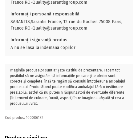
France;RO-Quality@sarantisgroup.com
Informații persoană responsabilă
SARANTIS;Sarantis France, 12 rue du Rocher, 75008 Paris,
France;RO-Quality@sarantisgroup.com
Informații siguranță produs
A nu se lasa la indemana copiilor
Imaginile produselor sunt afișate cu titlu de prezentare. Facem tot
posibilul să ne asigurăm că informațiile pe care ți le oferim sunt
corecte și complete, însă te rugăm să consulți întotdeauna ambalajul
produsului. Producătorul poate modifica ambalajul fără o înștiințare
prealabilă, astfel că nu putem fi răspunzători de eventuale diferențe
(în termeni de culoare, formă, aspect) între imaginea afișată și cea a
produsului livrat.
Cod produs: 100086182
Produse similare