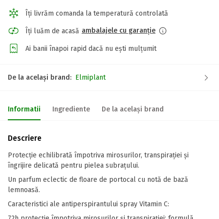
Îți livrăm comanda la temperatură controlată
ambalajele cu garanție
Îți luăm de acasă
Ai banii înapoi rapid dacă nu ești mulțumit
De la același brand:
Elmiplant
Informatii
Ingrediente
De la același brand
Descriere
Protecție echilibrată împotriva mirosurilor, transpirației și
îngrijire delicată pentru pielea subrațului.
Un parfum eclectic de floare de portocal cu notă de bază
lemnoasă.
Caracteristici ale antiperspirantului spray Vitamin C:
72h protecție împotriva mirosurilor și transpirației; formulă