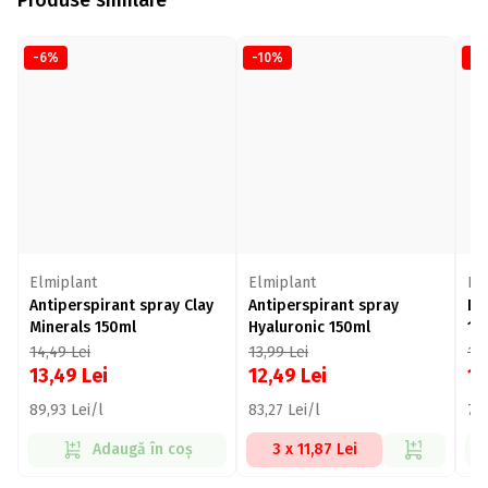
-6%
-10%
-2
Elmiplant
Elmiplant
El
Antiperspirant spray Clay
Antiperspirant spray
De
Minerals 150ml
Hyaluronic 150ml
15
14,49
Lei
13,99
Lei
13
13,49
Lei
12,49
Lei
1
89,93 Lei/l
83,27 Lei/l
73,
Adaugă în coș
3 x 11,87 Lei