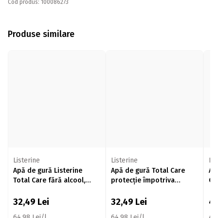
Cod produs: 100086273
Produse similare
Listerine
Listerine
Lis
Apă de gură Listerine
Apă de gură Total Care
Ap
Total Care fără alcool,
protecție împotriva
Coo
500ml
tartrului 500ml
32,49
Lei
32,49
Lei
4
64,98 Lei/l
64,98 Lei/l
41,