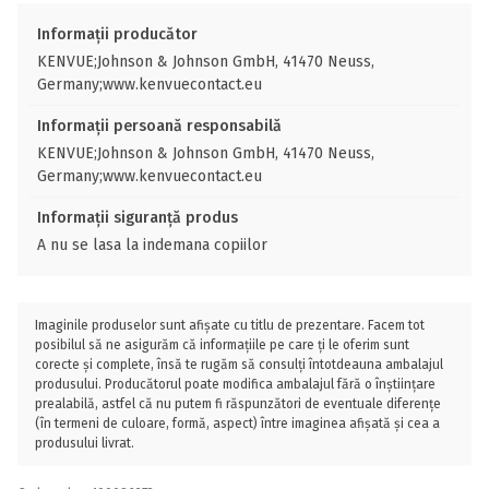
Informații producător
KENVUE;Johnson & Johnson GmbH, 41470 Neuss,
Germany;www.kenvuecontact.eu
Informații persoană responsabilă
KENVUE;Johnson & Johnson GmbH, 41470 Neuss,
Germany;www.kenvuecontact.eu
Informații siguranță produs
A nu se lasa la indemana copiilor
Imaginile produselor sunt afișate cu titlu de prezentare. Facem tot
posibilul să ne asigurăm că informațiile pe care ți le oferim sunt
corecte și complete, însă te rugăm să consulți întotdeauna ambalajul
produsului. Producătorul poate modifica ambalajul fără o înștiințare
prealabilă, astfel că nu putem fi răspunzători de eventuale diferențe
(în termeni de culoare, formă, aspect) între imaginea afișată și cea a
produsului livrat.