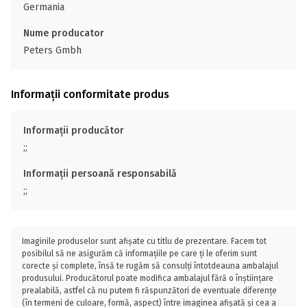
Germania
Nume producator
Peters Gmbh
Informații conformitate produs
Informații producător
;;
Informații persoană responsabilă
;;
Imaginile produselor sunt afișate cu titlu de prezentare. Facem tot
posibilul să ne asigurăm că informațiile pe care ți le oferim sunt
corecte și complete, însă te rugăm să consulți întotdeauna ambalajul
produsului. Producătorul poate modifica ambalajul fără o înștiințare
prealabilă, astfel că nu putem fi răspunzători de eventuale diferențe
(în termeni de culoare, formă, aspect) între imaginea afișată și cea a