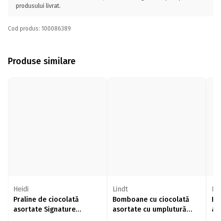
produsului livrat.
Cod produs: 100086389
Produse similare
Heidi
Lindt
Lin
Praline de ciocolată
Bomboane cu ciocolată
Bo
asortate Signature
asortate cu umplutură
as
Desserts 180g
cremoasă, 17 buc, 200g