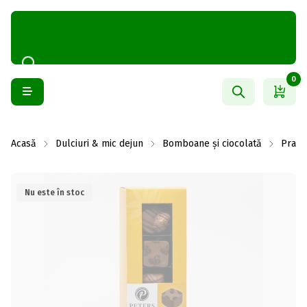
0
Acasă
Dulciuri & mic dejun
Bomboane și ciocolată
Prali
Nu este în stoc