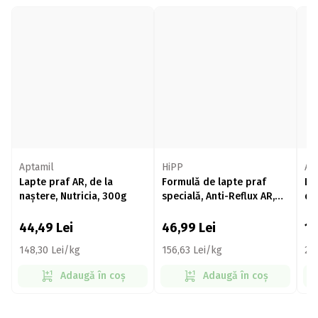
Aptamil
HiPP
Ap
Lapte praf AR, de la
Formulă de lapte praf
La
naștere, Nutricia, 300g
specială, Anti-Reflux AR,
de 
+0 luni, 300g
44,49
Lei
46,99
Lei
11
148,30 Lei/kg
156,63 Lei/kg
28
Adaugă în coș
Adaugă în coș