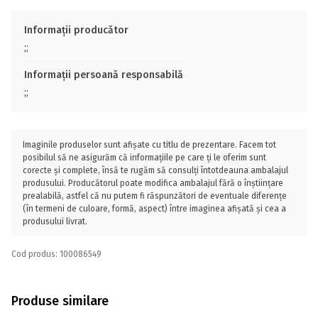
Informații producător
;;
Informații persoană responsabilă
;;
Imaginile produselor sunt afișate cu titlu de prezentare. Facem tot
posibilul să ne asigurăm că informațiile pe care ți le oferim sunt
corecte și complete, însă te rugăm să consulți întotdeauna ambalajul
produsului. Producătorul poate modifica ambalajul fără o înștiințare
prealabilă, astfel că nu putem fi răspunzători de eventuale diferențe
(în termeni de culoare, formă, aspect) între imaginea afișată și cea a
produsului livrat.
Cod produs: 100086549
Produse similare