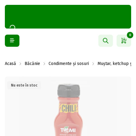
0
Acasă
Băcănie
Condimente și sosuri
Muștar, ketchup și
Nu este în stoc