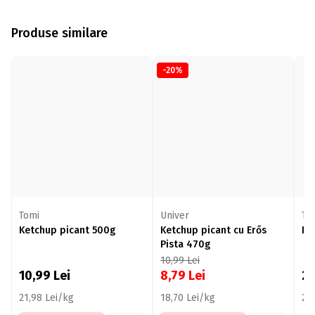
Produse similare
-20%
Tomi
Univer
To
Ketchup picant 500g
Ketchup picant cu Erős
Ke
Pista 470g
10,99
Lei
10,99
Lei
8,79
Lei
2
21,98 Lei/kg
18,70 Lei/kg
20