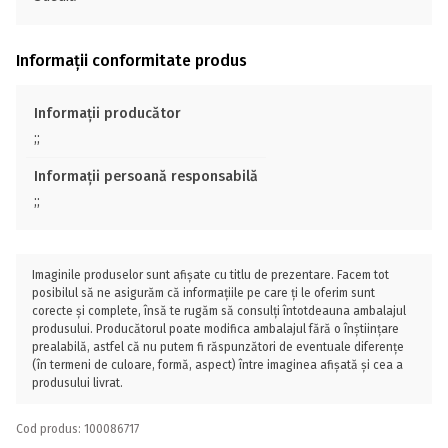
Informații conformitate produs
Informații producător
;;
Informații persoană responsabilă
;;
Imaginile produselor sunt afișate cu titlu de prezentare. Facem tot
posibilul să ne asigurăm că informațiile pe care ți le oferim sunt
corecte și complete, însă te rugăm să consulți întotdeauna ambalajul
produsului. Producătorul poate modifica ambalajul fără o înștiințare
prealabilă, astfel că nu putem fi răspunzători de eventuale diferențe
(în termeni de culoare, formă, aspect) între imaginea afișată și cea a
produsului livrat.
Cod produs: 100086717