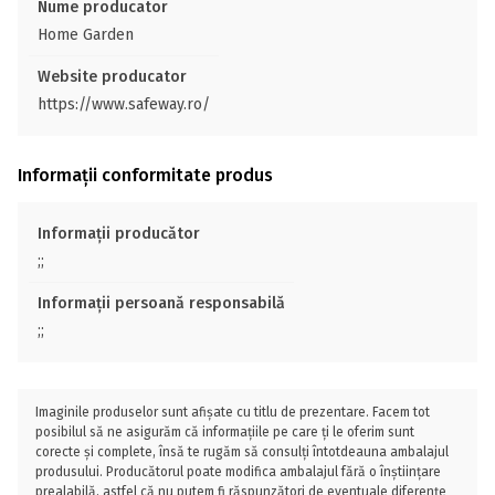
Nume producator
Home Garden
Website producator
https://www.safeway.ro/
Informații conformitate produs
Informații producător
;;
Informații persoană responsabilă
;;
Imaginile produselor sunt afișate cu titlu de prezentare. Facem tot
posibilul să ne asigurăm că informațiile pe care ți le oferim sunt
corecte și complete, însă te rugăm să consulți întotdeauna ambalajul
produsului. Producătorul poate modifica ambalajul fără o înștiințare
prealabilă, astfel că nu putem fi răspunzători de eventuale diferențe