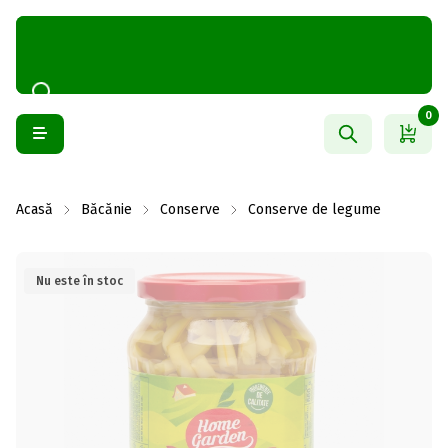
0
Acasă
Băcănie
Conserve
Conserve de legume
Nu este în stoc