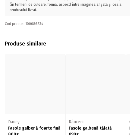
(în termeni de culoare, formă, aspect) între imaginea afișată și cea a
produsului livrat.
Cod produs: 100086834
Produse similare
Daucy
Râureni
Ol
Fasole galbenă foarte fină
Fasole galbenă tăiată
Fa
800g
690g
68