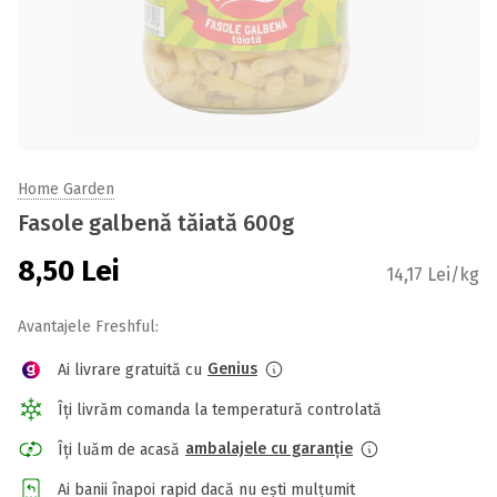
Home Garden
Fasole galbenă tăiată 600g
8,50
Lei
14,17 Lei/kg
Avantajele Freshful:
Genius
Ai livrare gratuită cu
Îți livrăm comanda la temperatură controlată
ambalajele cu garanție
Îți luăm de acasă
Ai banii înapoi rapid dacă nu ești mulțumit