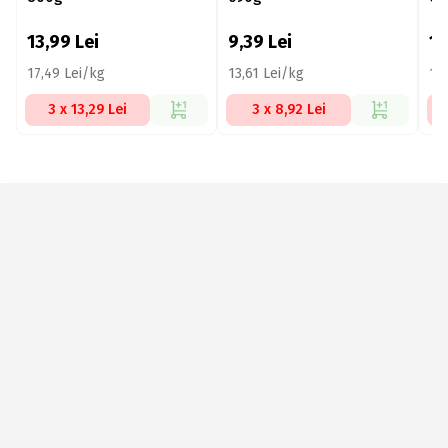
13,99
Lei
9,39
Lei
1
17,49 Lei/kg
13,61 Lei/kg
19
3 x 13,29 Lei
3 x 8,92 Lei