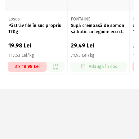
Losos
FONTAINE
FO
Păstrăv file în suc propriu
Supă cremoasă de somon
Mid
170g
sălbatic cu legume eco de
12
grădină 400ml
19,98
Lei
29,49
Lei
2
117,53 Lei/kg
71,93 Lei/kg
17
3 x 18,98 Lei
Adaugă în coș