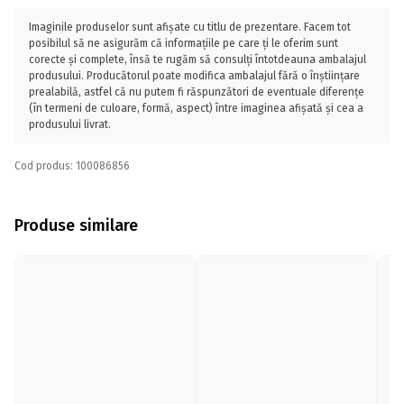
Imaginile produselor sunt afișate cu titlu de prezentare. Facem tot
posibilul să ne asigurăm că informațiile pe care ți le oferim sunt
corecte și complete, însă te rugăm să consulți întotdeauna ambalajul
produsului. Producătorul poate modifica ambalajul fără o înștiințare
prealabilă, astfel că nu putem fi răspunzători de eventuale diferențe
(în termeni de culoare, formă, aspect) între imaginea afișată și cea a
produsului livrat.
Cod produs: 100086856
Produse similare