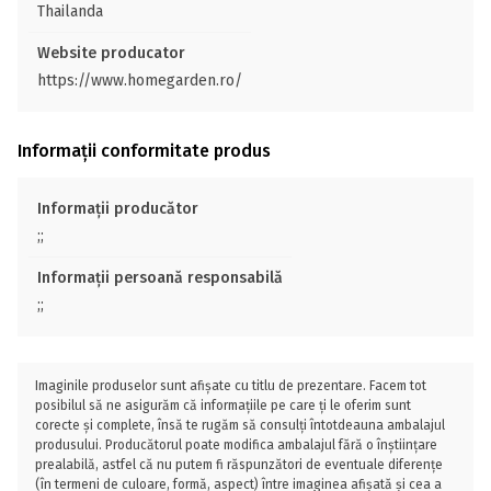
Thailanda
Website producator
https://www.homegarden.ro/
Informații conformitate produs
Informații producător
;;
Informații persoană responsabilă
;;
Imaginile produselor sunt afișate cu titlu de prezentare. Facem tot
posibilul să ne asigurăm că informațiile pe care ți le oferim sunt
corecte și complete, însă te rugăm să consulți întotdeauna ambalajul
produsului. Producătorul poate modifica ambalajul fără o înștiințare
prealabilă, astfel că nu putem fi răspunzători de eventuale diferențe
(în termeni de culoare, formă, aspect) între imaginea afișată și cea a