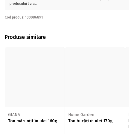
produsului livrat.
Cod produs: 100086891
Produse similare
GIANA
Home Garden
Ho
Ton mărunțit în ulei 160g
Ton bucăți în ulei 170g
Pa
Pr