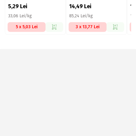
5,29
Lei
14,49
Lei
1
33,06 Lei/kg
85,24 Lei/kg
17
5 x 5,03 Lei
3 x 13,77 Lei