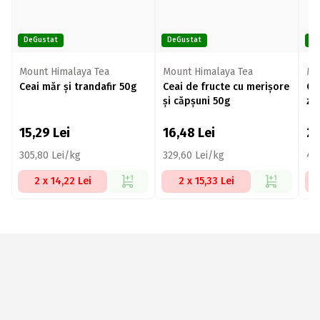
DeGustat
DeGustat
De
Mount Himalaya Tea
Mount Himalaya Tea
Mo
Ceai măr și trandafir 50g
Ceai de fructe cu merișore
Ce
și căpșuni 50g
zm
15,29
Lei
16,48
Lei
2
305,80 Lei/kg
329,60 Lei/kg
44
2 x 14,22 Lei
2 x 15,33 Lei