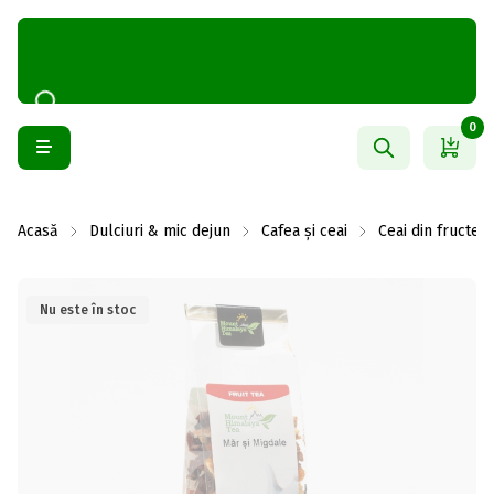
0
Acasă
Dulciuri & mic dejun
Cafea și ceai
Ceai din fructe
Nu este în stoc