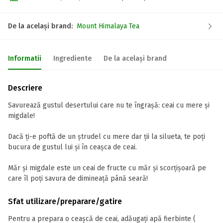
De la același brand:
Mount Himalaya Tea
Informatii
Ingrediente
De la același brand
Descriere
Savurează gustul desertului care nu te îngrașă: ceai cu mere și
migdale!
Dacă ți-e poftă de un ștrudel cu mere dar ții la silueta, te poți
bucura de gustul lui și în ceașca de ceai.
Măr și migdale este un ceai de fructe cu măr și scorțișoară pe
care îl poți savura de dimineață până seară!
Sfat utilizare/preparare/gatire
Pentru a prepara o ceașcă de ceai, adăugați apă fierbinte (