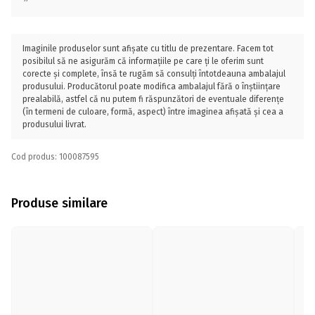
Imaginile produselor sunt afișate cu titlu de prezentare. Facem tot
posibilul să ne asigurăm că informațiile pe care ți le oferim sunt
corecte și complete, însă te rugăm să consulți întotdeauna ambalajul
produsului. Producătorul poate modifica ambalajul fără o înștiințare
prealabilă, astfel că nu putem fi răspunzători de eventuale diferențe
(în termeni de culoare, formă, aspect) între imaginea afișată și cea a
produsului livrat.
Cod produs: 100087595
Produse similare