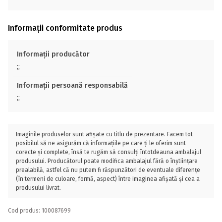
Informații conformitate produs
Informații producător
;;
Informații persoană responsabilă
;;
Imaginile produselor sunt afișate cu titlu de prezentare. Facem tot
posibilul să ne asigurăm că informațiile pe care ți le oferim sunt
corecte și complete, însă te rugăm să consulți întotdeauna ambalajul
produsului. Producătorul poate modifica ambalajul fără o înștiințare
prealabilă, astfel că nu putem fi răspunzători de eventuale diferențe
(în termeni de culoare, formă, aspect) între imaginea afișată și cea a
produsului livrat.
Cod produs: 100087699