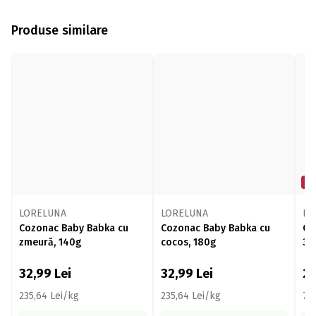
Produse similare
Mi
LORELUNA
LORELUNA
Di
Cozonac Baby Babka cu
Cozonac Baby Babka cu
Că
zmeură, 140g
cocos, 180g
35
32,99
Lei
32,99
Lei
2
235,64 Lei/kg
235,64 Lei/kg
70