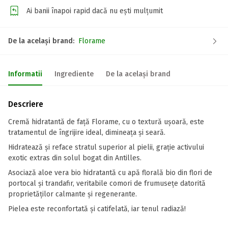
Ai banii înapoi rapid dacă nu ești mulțumit
De la același brand:
Florame
Informatii
Ingrediente
De la același brand
Descriere
Cremă hidratantă de față Florame, cu o textură ușoară, este
tratamentul de îngrijire ideal, dimineața și seară.
Hidratează și reface stratul superior al pielii, grație activului
exotic extras din solul bogat din Antilles.
Asociază aloe vera bio hidratantă cu apă florală bio din flori de
portocal și trandafir, veritabile comori de frumusețe datorită
proprietăților calmante și regenerante.
Pielea este reconfortată și catifelată, iar tenul radiază!