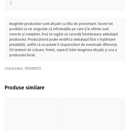
;;
Imaginile produselor sunt afișate cu titlu de prezentare. Facem tot
posibilul să ne asigurăm că informațiile pe care ți le oferim sunt
corecte și complete, însă te rugăm să consulți întotdeauna ambalajul
produsului. Producătorul poate modifica ambalajul fără o înștiințare
prealabilă, astfel că nu putem fi răspunzători de eventuale diferențe
(în termeni de culoare, formă, aspect) între imaginea afișată și cea a
produsului livrat.
Cod produs: 100088325
Produse similare