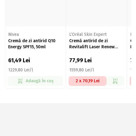
Nivea
L’Oréal Skin Expert
L’
Cremă de zi antirid Q10
Cremă antirid de zi
Cr
Energy SPF15, 50ml
Revitalift Laser Renew
Re
50ml
50
61,49
Lei
77,99
Lei
7
1229,80 Lei/l
1559,80 Lei/l
155
Adaugă în coș
2 x 70,19 Lei