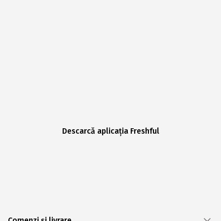
Descarcă aplicația Freshful
Comenzi și livrare