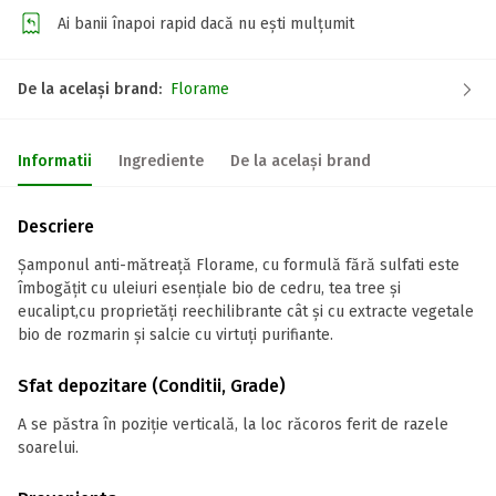
Ai banii înapoi rapid dacă nu ești mulțumit
De la același brand:
Florame
Informatii
Ingrediente
De la același brand
Descriere
Șamponul anti-mătreață Florame, cu formulă fără sulfati este
îmbogățit cu uleiuri esențiale bio de cedru, tea tree și
eucalipt,cu proprietăți reechilibrante cât și cu extracte vegetale
bio de rozmarin și salcie cu virtuți purifiante.
Sfat depozitare (Conditii, Grade)
A se păstra în poziție verticală, la loc răcoros ferit de razele
soarelui.