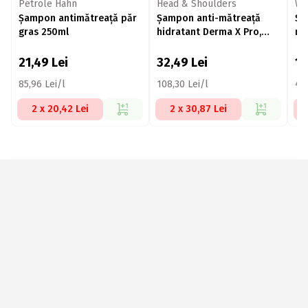
Pétrole Hahn
Head & Shoulders
Wa
Șampon antimătreață păr
Șampon anti-mătreață
Șa
gras 250ml
hidratant Derma X Pro,
mă
pentru scalp uscat, 300ml
21,49
Lei
32,49
Lei
1
85,96 Lei/l
108,30 Lei/l
49,
2 x 20,42 Lei
2 x 30,87 Lei