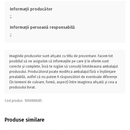
Informații producător
;;
Informații persoană responsabilă
;;
Imaginile produselor sunt afișate cu titlu de prezentare. Facem tot
posibilul să ne asigurăm că informațiile pe care ți le oferim sunt
corecte și complete, însă te rugăm să consulți întotdeauna ambalajul
produsului. Producătorul poate modifica ambalajul fără o înștiințare
prealabilă, astfel că nu putem fi răspunzători de eventuale diferențe
(în termeni de culoare, formă, aspect) între imaginea afișată și cea a
produsului livrat.
Cod produs: 100088685
Produse similare