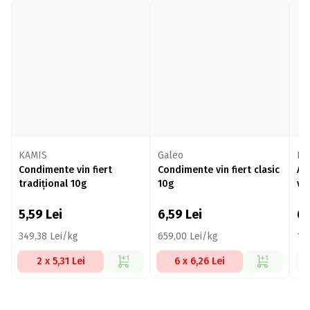
KAMIS
Galeo
Ko
Condimente vin fiert
Condimente vin fiert clasic
Am
tradițional 10g
10g
vin
5,59
Lei
6,59
Lei
6
349,38 Lei/kg
659,00 Lei/kg
19
2 x 5,31 Lei
6 x 6,26 Lei